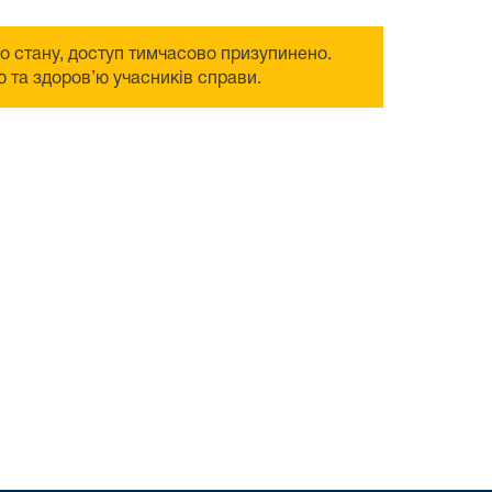
го стану, доступ тимчасово призупинено.
 та здоров’ю учасників справи.