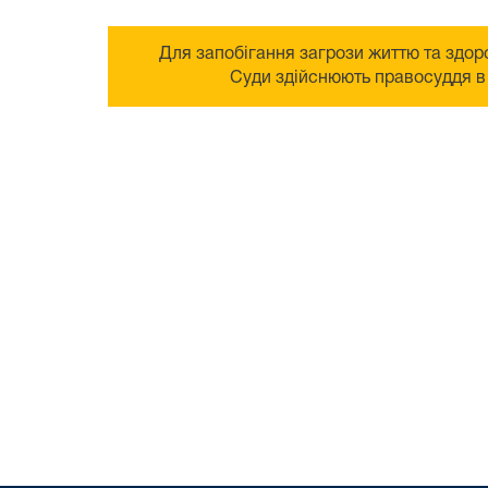
Для запобігання загрози життю та здоро
Суди здійснюють правосуддя в 