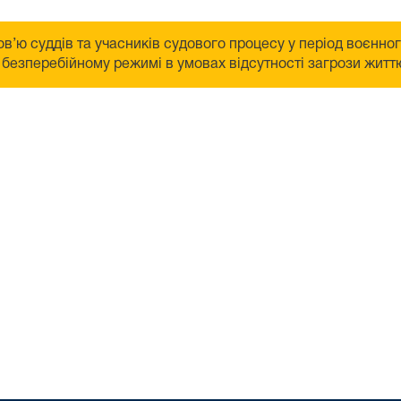
в’ю суддів та учасників судового процесу у період воєнно
безперебійному режимі в умовах відсутності загрози життю