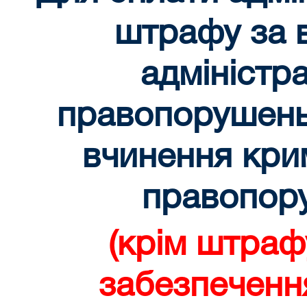
штрафу за 
адміністр
правопорушень
вчинення кри
правопор
(крім штраф
забезпеченн