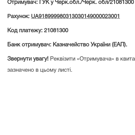
Отримувач: ГУК у Черк.обл./Черк. обл/21081300
Рахунок:
UA918999980313030149000023001
Код платежу: 21081300
Банк отримувач: Казначейство України (ЕАП).
Звернути увагу!
Реквізити «Отримувача» в квита
зазначено в цьому листі.