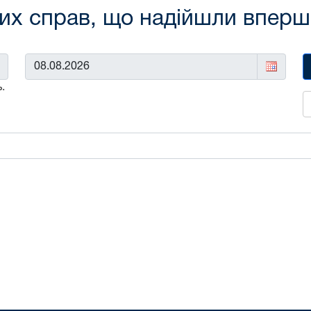
х справ, що надійшли вперше 
До:
.